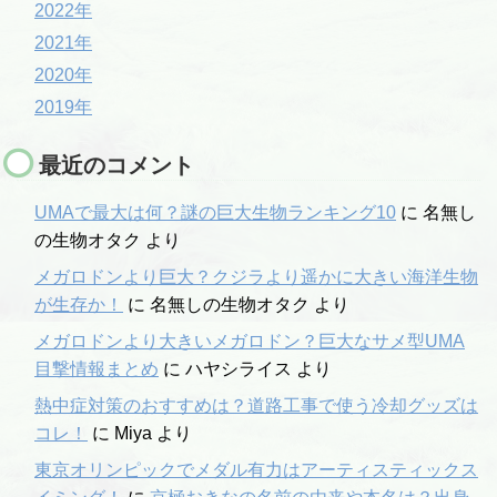
2022年
2021年
2020年
2019年
最近のコメント
UMAで最大は何？謎の巨大生物ランキング10
に
名無し
の生物オタク
より
メガロドンより巨大？クジラより遥かに大きい海洋生物
が生存か！
に
名無しの生物オタク
より
メガロドンより大きいメガロドン？巨大なサメ型UMA
目撃情報まとめ
に
ハヤシライス
より
熱中症対策のおすすめは？道路工事で使う冷却グッズは
コレ！
に
Miya
より
東京オリンピックでメダル有力はアーティスティックス