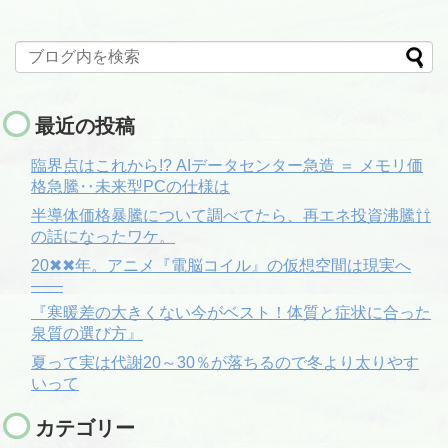
最近の投稿
臨界点はこれから!? AIデータセンター急造 ＝ メモリ価
格急騰‥未来型PCの仕様は
半導体価格暴騰について調べてたら、再エネ投資沸騰⇧⇧
の話になったワケ。
20✖✖年。アニメ『電脳コイル』の仮想空間は現実へ
――
『寒暖差の大きくない今がベスト！体質と症状に合った
泉質の選び方』
夏って実は代謝20～30％が落ちるので冬より太りやす
いって
カテゴリー