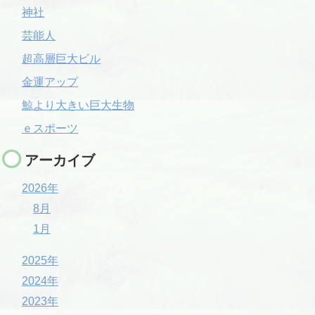
神社
芸能人
超高層巨大ビル
金運アップ
鯨より大きい巨大生物
ｅスポーツ
アーカイブ
2026年
8月
1月
2025年
2024年
2023年