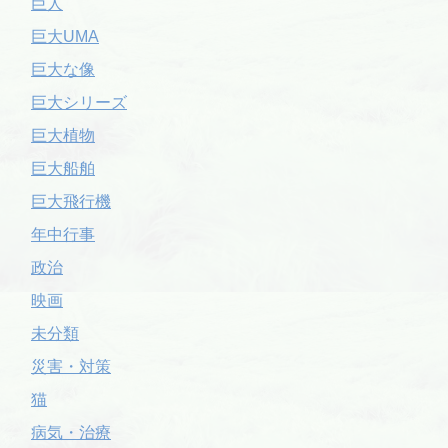
巨人
巨大UMA
巨大な像
巨大シリーズ
巨大植物
巨大船舶
巨大飛行機
年中行事
政治
映画
未分類
災害・対策
猫
病気・治療