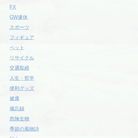
FX
GW連休
スポーツ
フィギュア
ペット
リサイクル
交通取締
人生・哲学
便利グッズ
健康
備忘録
危険生物
季節の風物詩