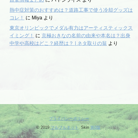
熱中症対策のおすすめは？道路工事で使う冷却グッズは
コレ！
に
Miya
より
東京オリンピックでメダル有力はアーティスティックス
イミング！
に
京極おきなの名前の由来や本名は？出身
中学や高校はどこ？経歴は？ | ネタ取りの翁
より
プライバシーポリシー
© 2019
フルフルネット
. Skin
第0版
.