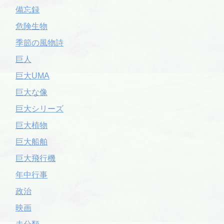
備忘録
危険生物
季節の風物詩
巨人
巨大UMA
巨大な像
巨大シリーズ
巨大植物
巨大船舶
巨大飛行機
年中行事
政治
映画