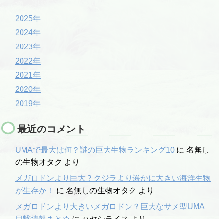
2025年
2024年
2023年
2022年
2021年
2020年
2019年
最近のコメント
UMAで最大は何？謎の巨大生物ランキング10
に
名無し
の生物オタク
より
メガロドンより巨大？クジラより遥かに大きい海洋生物
が生存か！
に
名無しの生物オタク
より
メガロドンより大きいメガロドン？巨大なサメ型UMA
目撃情報まとめ
に
ハヤシライス
より