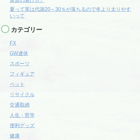
泉質の選び方』
夏って実は代謝20～30％が落ちるので冬より太りやす
いって
カテゴリー
FX
GW連休
スポーツ
フィギュア
ペット
リサイクル
交通取締
人生・哲学
便利グッズ
健康