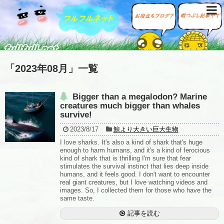
「
2023年08月
」
一覧
Bigger than a megalodon? Marine
creatures much bigger than whales
survive!
2023/8/17
鯨より大きい巨大生物
I love sharks. It's also a kind of shark that's huge
enough to harm humans, and it's a kind of ferocious
kind of shark that is thrilling I'm sure that fear
stimulates the survival instinct that lies deep inside
humans, and it feels good. I don't want to encounter
real giant creatures, but I love watching videos and
images. So, I collected them for those who have the
same taste.
記事を読む