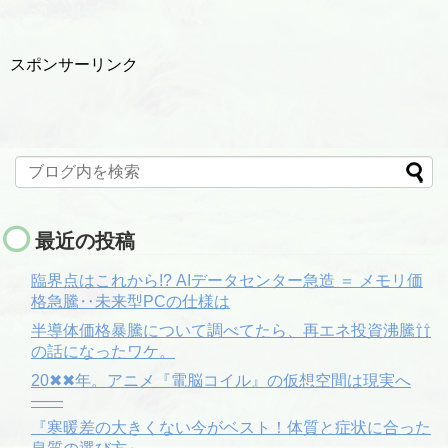
スポンサーリンク
最近の投稿
臨界点はこれから!? AIデータセンター急造 ＝ メモリ価
格急騰‥未来型PCの仕様は
半導体価格暴騰について調べてたら、再エネ投資沸騰⇧⇧
の話になったワケ。
20✖✖年。アニメ『電脳コイル』の仮想空間は現実へ
――
『寒暖差の大きくない今がベスト！体質と症状に合った