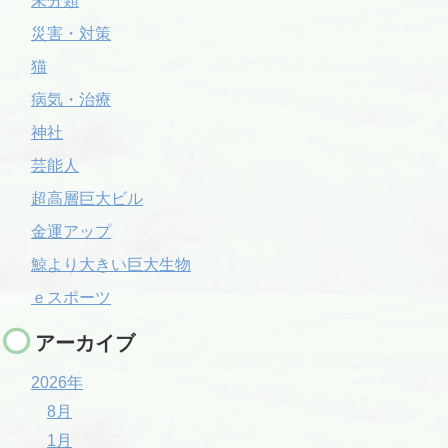
未分類
災害・対策
猫
病気・治療
神社
芸能人
超高層巨大ビル
金運アップ
鯨より大きい巨大生物
ｅスポーツ
アーカイブ
2026年
8月
1月