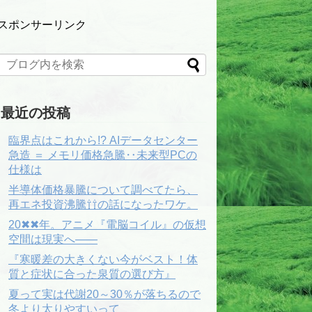
スポンサーリンク
最近の投稿
臨界点はこれから!? AIデータセンター
急造 ＝ メモリ価格急騰‥未来型PCの
仕様は
半導体価格暴騰について調べてたら、
再エネ投資沸騰⇧⇧の話になったワケ。
20✖✖年。アニメ『電脳コイル』の仮想
空間は現実へ――
『寒暖差の大きくない今がベスト！体
質と症状に合った泉質の選び方』
夏って実は代謝20～30％が落ちるので
冬より太りやすいって