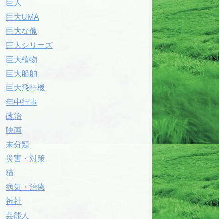
巨人
巨大UMA
巨大な像
巨大シリーズ
巨大植物
巨大船舶
巨大飛行機
年中行事
政治
映画
未分類
災害・対策
猫
病気・治療
神社
芸能人