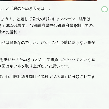
ん」と「緑のたぬき天そば」。
しよう！」と題して公式の対決キャンペーン、結果は
き」30,301票で、47都道府県中45都道府県を制しての、
堂々の勝利！
わせは最高なのでした。だが、ひとつ腑に落ちない事が
かすを乗せた「たぬきうどん」で勝負したら･･･？という感
今回はキツネを取り上げたいと思います。
書かれ「哺乳綱食肉目イヌ科キツネ属」に分類されてま