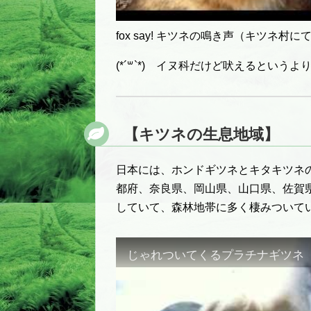
fox say! キツネの鳴き声（キツネ村
(*´꒳`*) イヌ科だけど吠えるとい
【キツネの生息地域】
日本には、ホンドギツネとキタキツネ
都府、奈良県、岡山県、山口県、佐賀
していて、森林地帯に多く棲みついて
じゃれついてくるプラチナギツネ