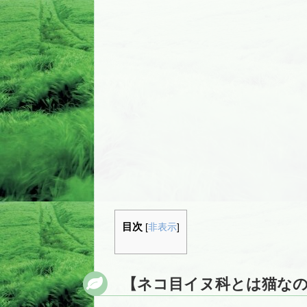
目次
[
非表示
]
【ネコ目イヌ科とは猫なの？ Σ(