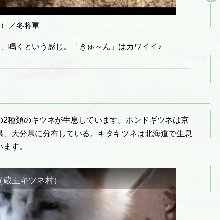
にて）／冬将軍
うより、鳴くという感じ。「きゅ～ん」はカワイイ♪
の2種類のキツネが生息しています。ホンドギツネは京
県、大分県に分布している。キタキツネは北海道で生息
います。
（蔵王キツネ村）