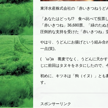
東洋水産株式会社の「赤いきつねうど
「あなたはどっち!? 食べ比べて投票
「赤いきつね」36,680票、「緑のたぬ
圧倒的な支持を受けた「赤いきつね」
やはり、うどんにお揚げという組み合
一点(笑)。
( ’ω’)a 蕎麦でなく、うどんに天
じに前回はタヌキをネタにしたので、
初めに、キツネは「狗（イヌ）」とも
す。
スポンサーリンク