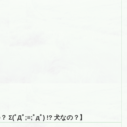
ﾟДﾟ;≡;ﾟдﾟ) !? 犬なの？】