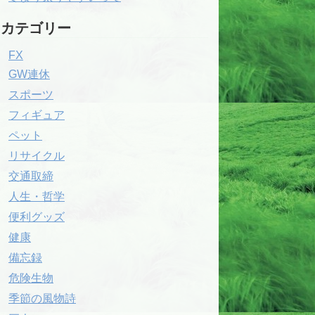
カテゴリー
FX
GW連休
スポーツ
フィギュア
ペット
リサイクル
交通取締
人生・哲学
便利グッズ
健康
備忘録
危険生物
季節の風物詩