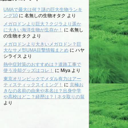
UMAで最大は何？謎の巨大生物ランキ
ング10
に
名無しの生物オタク
より
メガロドンより巨大？クジラより遥か
に大きい海洋生物が生存か！
に
名無し
の生物オタク
より
メガロドンより大きいメガロドン？巨
大なサメ型UMA目撃情報まとめ
に
ハヤ
シライス
より
熱中症対策のおすすめは？道路工事で
使う冷却グッズはコレ！
に
Miya
より
東京オリンピックでメダル有力はアー
ティスティックスイミング！
に
京極お
きなの名前の由来や本名は？出身中学
や高校はどこ？経歴は？ | ネタ取りの翁
より