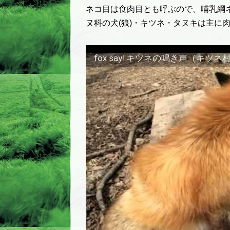
ネコ目は食肉目とも呼ぶので、哺乳綱
ヌ科の犬(狼)・キツネ・タヌキは主に
fox say! キツネの鳴き声（キツネ