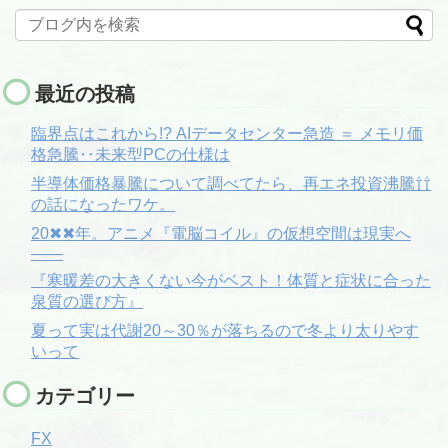
最近の投稿
臨界点はこれから!? AIデータセンター急造 ＝ メモリ価
格急騰‥未来型PCの仕様は
半導体価格暴騰について調べてたら、再エネ投資沸騰⇧⇧
の話になったワケ。
20✖✖年。アニメ『電脳コイル』の仮想空間は現実へ
――
『寒暖差の大きくない今がベスト！体質と症状に合った
泉質の選び方』
夏って実は代謝20～30％が落ちるので冬より太りやす
いって
カテゴリー
FX