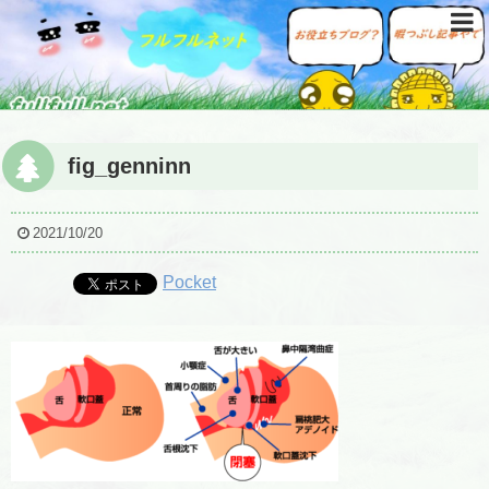
fig_genninn
2021/10/20
Pocket