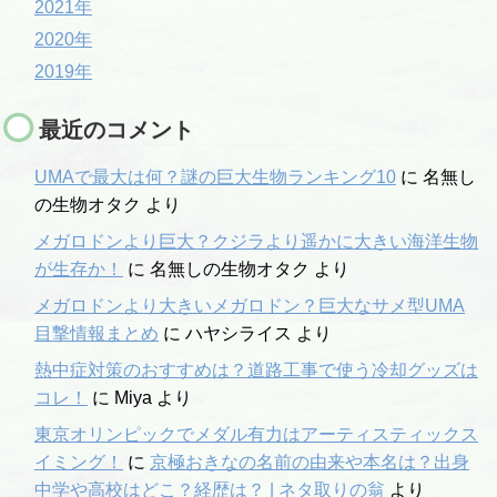
2021年
2020年
2019年
最近のコメント
UMAで最大は何？謎の巨大生物ランキング10
に
名無し
の生物オタク
より
メガロドンより巨大？クジラより遥かに大きい海洋生物
が生存か！
に
名無しの生物オタク
より
メガロドンより大きいメガロドン？巨大なサメ型UMA
目撃情報まとめ
に
ハヤシライス
より
熱中症対策のおすすめは？道路工事で使う冷却グッズは
コレ！
に
Miya
より
東京オリンピックでメダル有力はアーティスティックス
イミング！
に
京極おきなの名前の由来や本名は？出身
中学や高校はどこ？経歴は？ | ネタ取りの翁
より