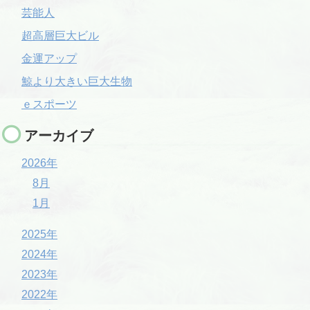
芸能人
超高層巨大ビル
金運アップ
鯨より大きい巨大生物
ｅスポーツ
アーカイブ
2026年
8月
1月
2025年
2024年
2023年
2022年