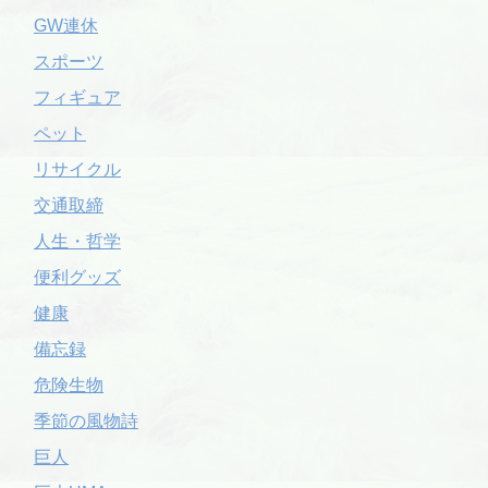
GW連休
スポーツ
フィギュア
ペット
リサイクル
交通取締
人生・哲学
便利グッズ
健康
備忘録
危険生物
季節の風物詩
巨人