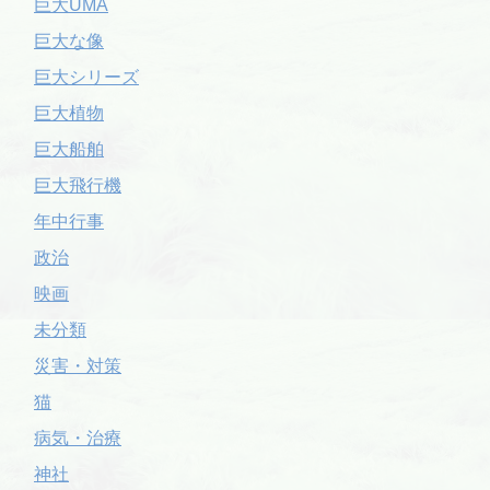
巨大UMA
巨大な像
巨大シリーズ
巨大植物
巨大船舶
巨大飛行機
年中行事
政治
映画
未分類
災害・対策
猫
病気・治療
神社