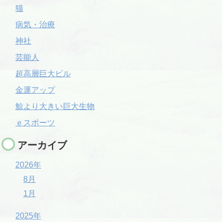
猫
病気・治療
神社
芸能人
超高層巨大ビル
金運アップ
鯨より大きい巨大生物
ｅスポーツ
アーカイブ
2026年
8月
1月
2025年