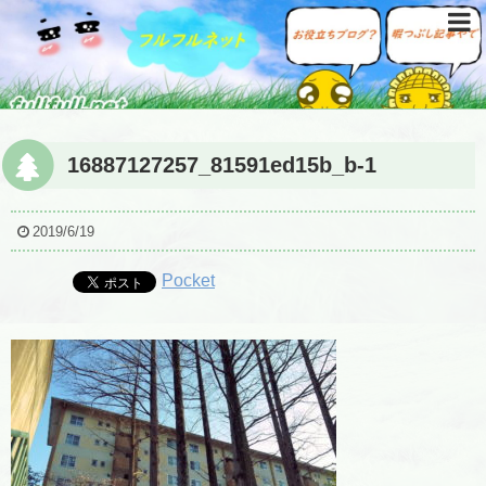
16887127257_81591ed15b_b-1
2019/6/19
Pocket