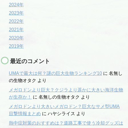
2024年
2023年
2022年
2021年
2020年
2019年
最近のコメント
UMAで最大は何？謎の巨大生物ランキング10
に
名無し
の生物オタク
より
メガロドンより巨大？クジラより遥かに大きい海洋生物
が生存か！
に
名無しの生物オタク
より
メガロドンより大きいメガロドン？巨大なサメ型UMA
目撃情報まとめ
に
ハヤシライス
より
熱中症対策のおすすめは？道路工事で使う冷却グッズは