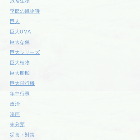
危険生物
季節の風物詩
巨人
巨大UMA
巨大な像
巨大シリーズ
巨大植物
巨大船舶
巨大飛行機
年中行事
政治
映画
未分類
災害・対策