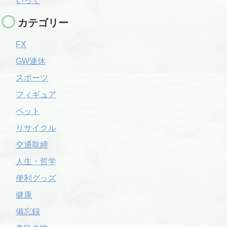
いって
カテゴリー
FX
GW連休
スポーツ
フィギュア
ペット
リサイクル
交通取締
人生・哲学
便利グッズ
健康
備忘録