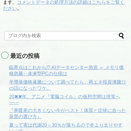
ます。
コメントデータの処理方法の詳細はこちらをご覧く
ださい
。
最近の投稿
臨界点はこれから!? AIデータセンター急造 ＝ メモリ価
格急騰‥未来型PCの仕様は
半導体価格暴騰について調べてたら、再エネ投資沸騰⇧⇧
の話になったワケ。
20✖✖年。アニメ『電脳コイル』の仮想空間は現実へ
――
『寒暖差の大きくない今がベスト！体質と症状に合った
泉質の選び方』
夏って実は代謝20～30％が落ちるので冬より太りやす