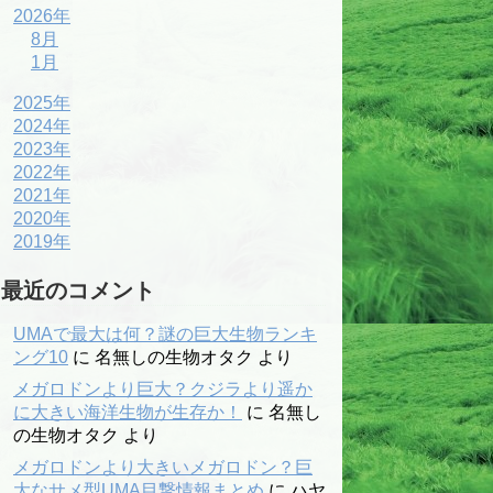
2026年
8月
1月
2025年
2024年
2023年
2022年
2021年
2020年
2019年
最近のコメント
UMAで最大は何？謎の巨大生物ランキ
ング10
に
名無しの生物オタク
より
メガロドンより巨大？クジラより遥か
に大きい海洋生物が生存か！
に
名無し
の生物オタク
より
メガロドンより大きいメガロドン？巨
大なサメ型UMA目撃情報まとめ
に
ハヤ