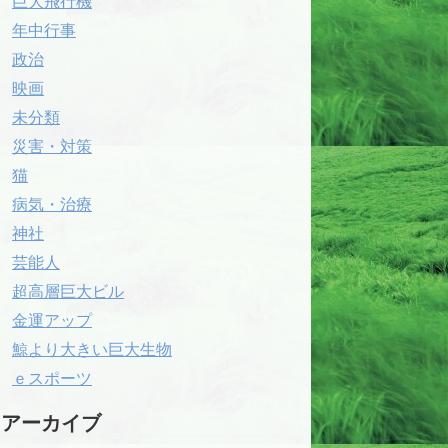
巨大飛行機
年中行事
政治
映画
未分類
災害・対策
猫
病気・治療
神社
芸能人
超高層巨大ビル
金運アップ
鯨より大きい巨大生物
ｅスポーツ
アーカイブ