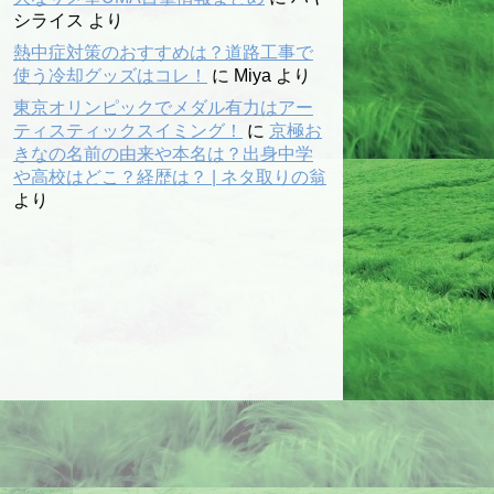
シライス
より
熱中症対策のおすすめは？道路工事で
使う冷却グッズはコレ！
に
Miya
より
東京オリンピックでメダル有力はアー
ティスティックスイミング！
に
京極お
きなの名前の由来や本名は？出身中学
や高校はどこ？経歴は？ | ネタ取りの翁
より