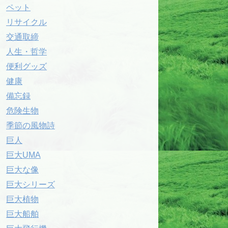
ペット
リサイクル
交通取締
人生・哲学
便利グッズ
健康
備忘録
危険生物
季節の風物詩
巨人
巨大UMA
巨大な像
巨大シリーズ
巨大植物
巨大船舶