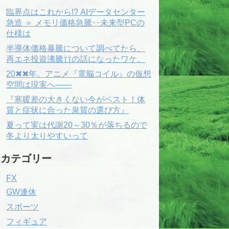
臨界点はこれから!? AIデータセンター
急造 ＝ メモリ価格急騰‥未来型PCの
仕様は
半導体価格暴騰について調べてたら、
再エネ投資沸騰⇧⇧の話になったワケ。
20✖✖年。アニメ『電脳コイル』の仮想
空間は現実へ――
『寒暖差の大きくない今がベスト！体
質と症状に合った泉質の選び方』
夏って実は代謝20～30％が落ちるので
冬より太りやすいって
カテゴリー
FX
GW連休
スポーツ
フィギュア