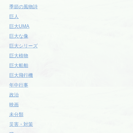
季節の風物詩
巨人
巨大UMA
巨大な像
巨大シリーズ
巨大植物
巨大船舶
巨大飛行機
年中行事
政治
映画
未分類
災害・対策