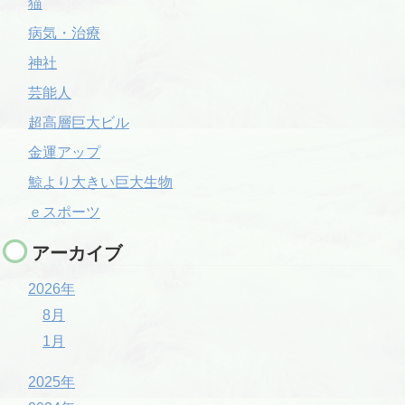
猫
病気・治療
神社
芸能人
超高層巨大ビル
金運アップ
鯨より大きい巨大生物
ｅスポーツ
アーカイブ
2026年
8月
1月
2025年