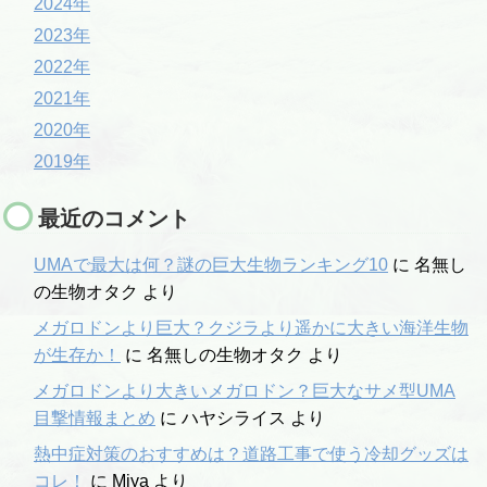
2024年
2023年
2022年
2021年
2020年
2019年
最近のコメント
UMAで最大は何？謎の巨大生物ランキング10
に
名無し
の生物オタク
より
メガロドンより巨大？クジラより遥かに大きい海洋生物
が生存か！
に
名無しの生物オタク
より
メガロドンより大きいメガロドン？巨大なサメ型UMA
目撃情報まとめ
に
ハヤシライス
より
熱中症対策のおすすめは？道路工事で使う冷却グッズは
コレ！
に
Miya
より