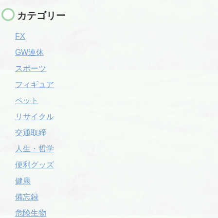
カテゴリー
FX
GW連休
スポーツ
フィギュア
ペット
リサイクル
交通取締
人生・哲学
便利グッズ
健康
備忘録
危険生物