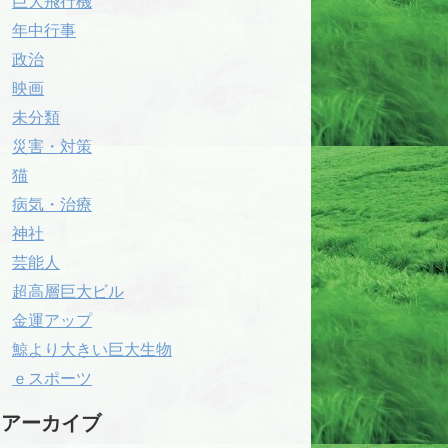
巨大飛行機
年中行事
政治
映画
未分類
災害・対策
猫
病気・治療
神社
芸能人
超高層巨大ビル
金運アップ
鯨より大きい巨大生物
ｅスポーツ
アーカイブ