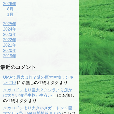
2026年
8月
1月
2025年
2024年
2023年
2022年
2021年
2020年
2019年
最近のコメント
UMAで最大は何？謎の巨大生物ランキ
ング10
に
名無しの生物オタク
より
メガロドンより巨大？クジラより遥か
に大きい海洋生物が生存か！
に
名無し
の生物オタク
より
メガロドンより大きいメガロドン？巨
大なサメ型UMA目撃情報まとめ
に
ハヤ