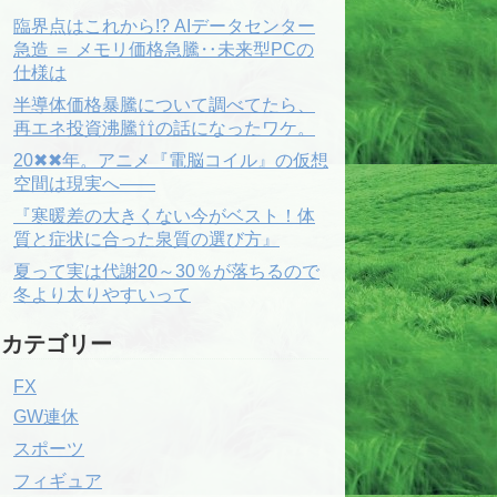
臨界点はこれから!? AIデータセンター
急造 ＝ メモリ価格急騰‥未来型PCの
仕様は
半導体価格暴騰について調べてたら、
再エネ投資沸騰⇧⇧の話になったワケ。
20✖✖年。アニメ『電脳コイル』の仮想
空間は現実へ――
『寒暖差の大きくない今がベスト！体
質と症状に合った泉質の選び方』
夏って実は代謝20～30％が落ちるので
冬より太りやすいって
カテゴリー
FX
GW連休
スポーツ
フィギュア