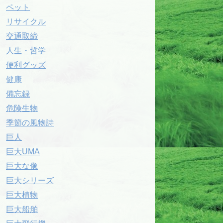
ペット
リサイクル
交通取締
人生・哲学
便利グッズ
健康
備忘録
危険生物
季節の風物詩
巨人
巨大UMA
巨大な像
巨大シリーズ
巨大植物
巨大船舶