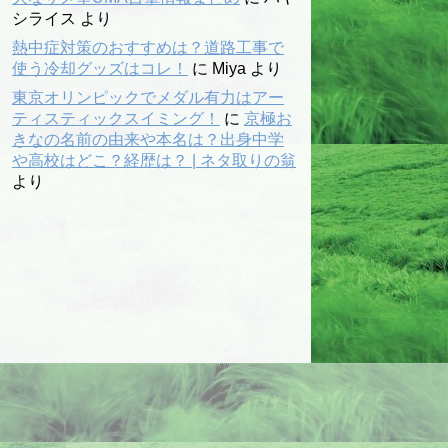
シライス
より
熱中症対策のおすすめは？道路工事で
使う冷却グッズはコレ！
に
Miya
より
東京オリンピックでメダル有力はアー
ティスティックスイミング！
に
京極お
きなの名前の由来や本名は？出身中学
や高校はどこ？経歴は？ | ネタ取りの翁
より