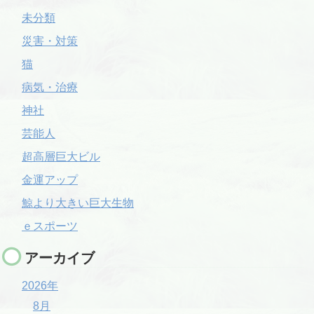
未分類
災害・対策
猫
病気・治療
神社
芸能人
超高層巨大ビル
金運アップ
鯨より大きい巨大生物
ｅスポーツ
アーカイブ
2026年
8月