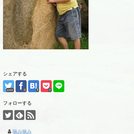
シェアする
error
0
0
フォローする
噛み噛み