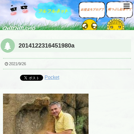
2014122316451980a
2021/9/26
Pocket