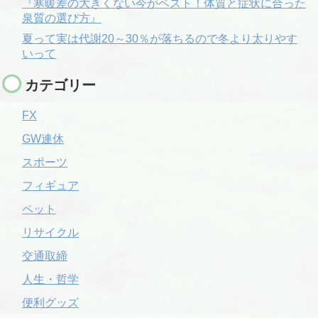
『寒暖差の大きくない今がベスト！体質と症状に合った
泉質の選び方』
夏って実は代謝20～30％が落ちるので冬より太りやす
いって
カテゴリー
FX
GW連休
スポーツ
フィギュア
ペット
リサイクル
交通取締
人生・哲学
便利グッズ