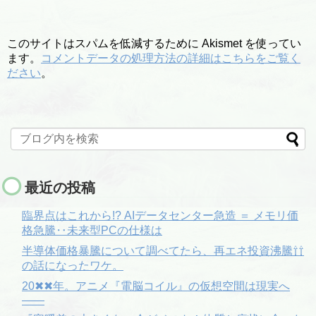
このサイトはスパムを低減するために Akismet を使ってい
ます。
コメントデータの処理方法の詳細はこちらをご覧く
ださい
。
最近の投稿
臨界点はこれから!? AIデータセンター急造 ＝ メモリ価
格急騰‥未来型PCの仕様は
半導体価格暴騰について調べてたら、再エネ投資沸騰⇧⇧
の話になったワケ。
20✖✖年。アニメ『電脳コイル』の仮想空間は現実へ
――