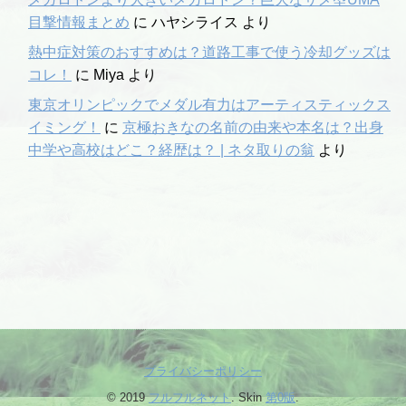
目撃情報まとめ
に
ハヤシライス
より
熱中症対策のおすすめは？道路工事で使う冷却グッズは
コレ！
に
Miya
より
東京オリンピックでメダル有力はアーティスティックス
イミング！
に
京極おきなの名前の由来や本名は？出身
中学や高校はどこ？経歴は？ | ネタ取りの翁
より
プライバシーポリシー
© 2019
フルフルネット
. Skin
第0版
.