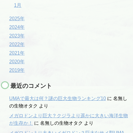
1月
2025年
2024年
2023年
2022年
2021年
2020年
2019年
最近のコメント
UMAで最大は何？謎の巨大生物ランキング10
に
名無し
の生物オタク
より
メガロドンより巨大？クジラより遥かに大きい海洋生物
が生存か！
に
名無しの生物オタク
より
メガロドンより大きいメガロドン？巨大なサメ型UMA