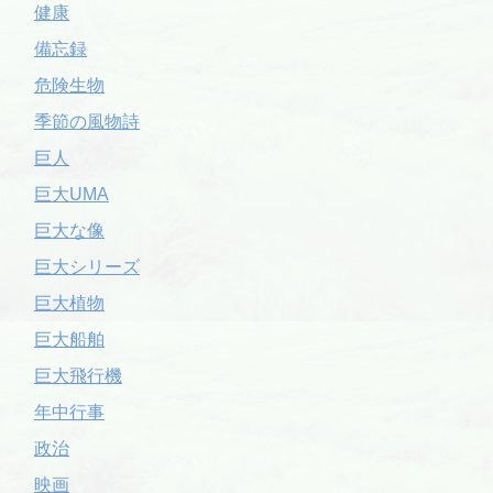
健康
備忘録
危険生物
季節の風物詩
巨人
巨大UMA
巨大な像
巨大シリーズ
巨大植物
巨大船舶
巨大飛行機
年中行事
政治
映画