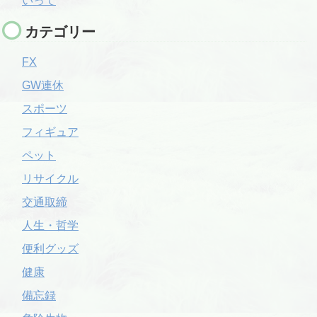
いって
カテゴリー
FX
GW連休
スポーツ
フィギュア
ペット
リサイクル
交通取締
人生・哲学
便利グッズ
健康
備忘録