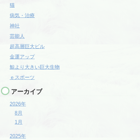
猫
病気・治療
神社
芸能人
超高層巨大ビル
金運アップ
鯨より大きい巨大生物
ｅスポーツ
アーカイブ
2026年
8月
1月
2025年