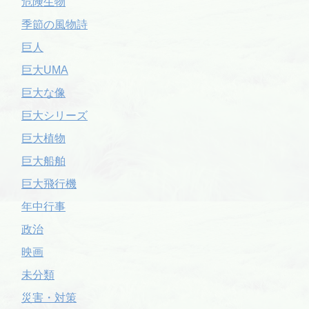
危険生物
季節の風物詩
巨人
巨大UMA
巨大な像
巨大シリーズ
巨大植物
巨大船舶
巨大飛行機
年中行事
政治
映画
未分類
災害・対策