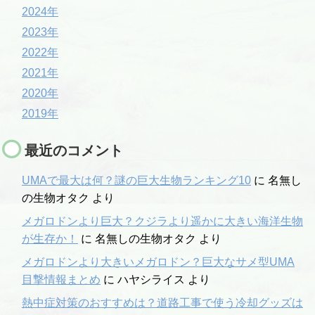
2024年
2023年
2022年
2021年
2020年
2019年
最近のコメント
UMAで最大は何？謎の巨大生物ランキング10
に
名無し
の生物オタク
より
メガロドンより巨大？クジラより遥かに大きい海洋生物
が生存か！
に
名無しの生物オタク
より
メガロドンより大きいメガロドン？巨大なサメ型UMA
目撃情報まとめ
に
ハヤシライス
より
熱中症対策のおすすめは？道路工事で使う冷却グッズは