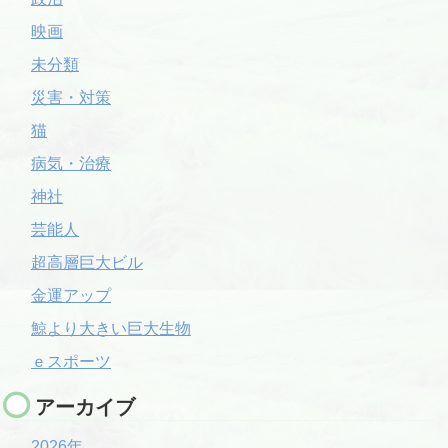
映画
未分類
災害・対策
猫
病気・治療
神社
芸能人
超高層巨大ビル
金運アップ
鯨より大きい巨大生物
ｅスポーツ
アーカイブ
2026年