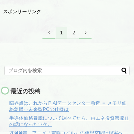
スポンサーリンク
1
2
最近の投稿
臨界点はこれから!? AIデータセンター急造 ＝ メモリ価
格急騰‥未来型PCの仕様は
半導体価格暴騰について調べてたら、再エネ投資沸騰⇧⇧
の話になったワケ。
20✖✖年。アニメ『電脳コイル』の仮想空間は現実へ