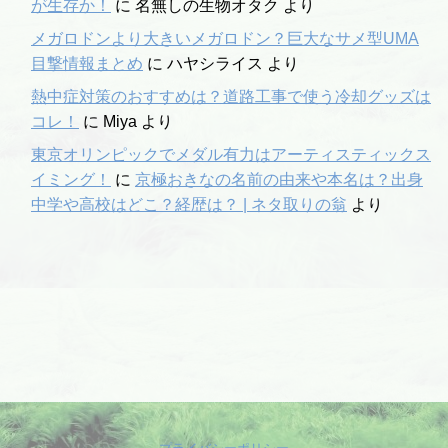
が生存か！
に
名無しの生物オタク
より
メガロドンより大きいメガロドン？巨大なサメ型UMA
目撃情報まとめ
に
ハヤシライス
より
熱中症対策のおすすめは？道路工事で使う冷却グッズは
コレ！
に
Miya
より
東京オリンピックでメダル有力はアーティスティックス
イミング！
に
京極おきなの名前の由来や本名は？出身
中学や高校はどこ？経歴は？ | ネタ取りの翁
より