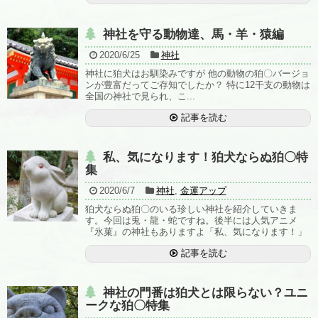
神社を守る動物達、馬・羊・猿編
2020/6/25
神社
神社に狛犬はお馴染みですが 他の動物の狛〇バージョ
ンが豊富だってご存知でしたか？ 特に12干支の動物は
全国の神社で見られ、こ...
記事を読む
私、気になります！狛犬ならぬ狛〇特
集
2020/6/7
神社
,
金運アップ
狛犬ならぬ狛〇のいる珍しい神社を紹介していきま
す。今回は兎・龍・蛇ですね。後半には人気アニメ
『氷菓』の神社もありますよ「私、気になります！」
記事を読む
神社の門番は狛犬とは限らない？ユニ
ークな狛〇特集