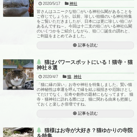
2020/5/17
神社
皆さんはユニークな狛〇がいる神社仏閣があることを
ご存じでしょうか。以前、珍しい狛猫のいる神社特集
をご覧いただきましたが、日本には更に珍しい狛〇が
あるんですね～。今回は十二支の狛〇がいる神社仏閣
のいくつかをご紹介しながら、狛〇〇誕生の謂れと、
ご利益をまとめてみました。
記事を読む
猫はパワースポットにいる！猫寺・猫
神社８選
2020/4/7
猫
,
神社
「猫に縁の深い」お寺や神社を特集しました。賢い猫
の神秘性は幸運を呼んで縁を結ぶ福招きや厄除けとし
てだけでなく、伝奇や創作の題材にもなってます。 猫
寺・猫神社に訪れる際には、猫に関わる由来も把握し
ておくと楽しさ倍増ですね。
記事を読む
猫様はお寺が大好き？猫ゆかりの寺院
を特集