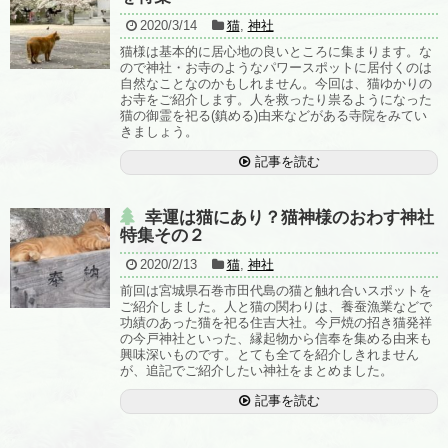
2020/3/14
猫
,
神社
猫様は基本的に居心地の良いところに集まります。な
ので神社・お寺のようなパワースポットに居付くのは
自然なことなのかもしれません。今回は、猫ゆかりの
お寺をご紹介します。人を救ったり祟るようになった
猫の御霊を祀る(鎮める)由来などがある寺院をみてい
きましょう。
記事を読む
幸運は猫にあり？猫神様のおわす神社
特集その２
2020/2/13
猫
,
神社
前回は宮城県石巻市田代島の猫と触れ合いスポットを
ご紹介しました。人と猫の関わりは、養蚕漁業などで
功績のあった猫を祀る住吉大社。今戸焼の招き猫発祥
の今戸神社といった、縁起物から信奉を集める由来も
興味深いものです。とても全てを紹介しきれません
が、追記でご紹介したい神社をまとめました。
記事を読む