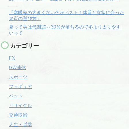
――
『寒暖差の大きくない今がベスト！体質と症状に合った
泉質の選び方』
夏って実は代謝20～30％が落ちるので冬より太りやす
いって
カテゴリー
FX
GW連休
スポーツ
フィギュア
ペット
リサイクル
交通取締
人生・哲学