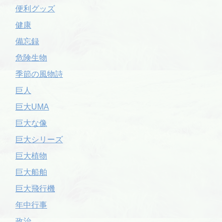
便利グッズ
健康
備忘録
危険生物
季節の風物詩
巨人
巨大UMA
巨大な像
巨大シリーズ
巨大植物
巨大船舶
巨大飛行機
年中行事
政治