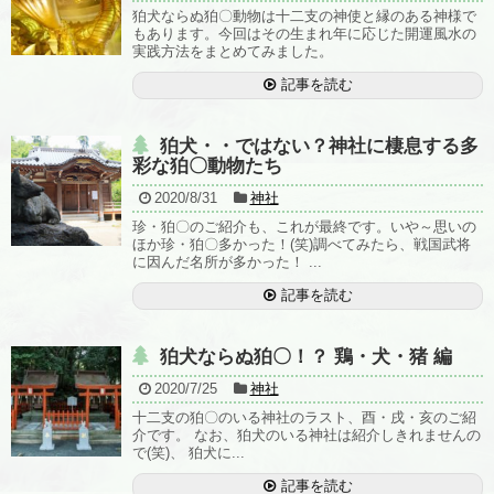
狛犬ならぬ狛〇動物は十二支の神使と縁のある神様で
もあります。今回はその生まれ年に応じた開運風水の
実践方法をまとめてみました。
記事を読む
狛犬・・ではない？神社に棲息する多
彩な狛〇動物たち
2020/8/31
神社
珍・狛〇のご紹介も、これが最終です。いや～思いの
ほか珍・狛〇多かった！(笑)調べてみたら、戦国武将
に因んだ名所が多かった！ ...
記事を読む
狛犬ならぬ狛〇！？ 鶏・犬・猪 編
2020/7/25
神社
十二支の狛〇のいる神社のラスト、酉・戌・亥のご紹
介です。 なお、狛犬のいる神社は紹介しきれませんの
で(笑)、 狛犬に...
記事を読む