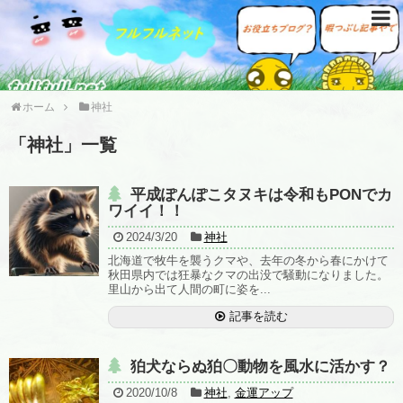
ホーム
神社
「
神社
」
一覧
平成ぽんぽこタヌキは令和もPONでカ
ワイイ！！
2024/3/20
神社
北海道で牧牛を襲うクマや、去年の冬から春にかけて
秋田県内では狂暴なクマの出没で騒動になりました。
里山から出て人間の町に姿を...
記事を読む
狛犬ならぬ狛〇動物を風水に活かす？
2020/10/8
神社
,
金運アップ