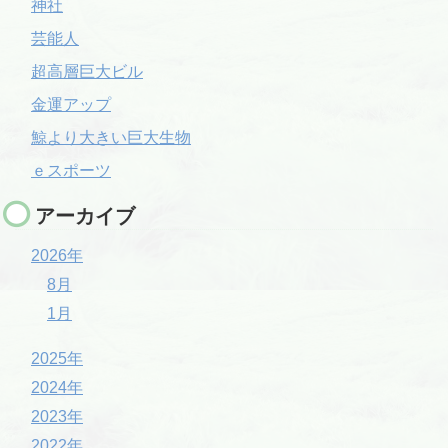
神社
芸能人
超高層巨大ビル
金運アップ
鯨より大きい巨大生物
ｅスポーツ
アーカイブ
2026年
8月
1月
2025年
2024年
2023年
2022年