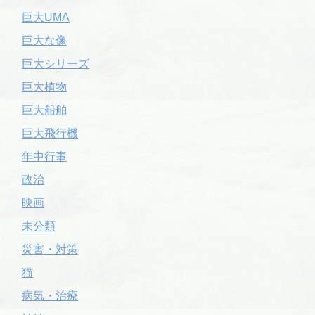
巨大UMA
巨大な像
巨大シリーズ
巨大植物
巨大船舶
巨大飛行機
年中行事
政治
映画
未分類
災害・対策
猫
病気・治療