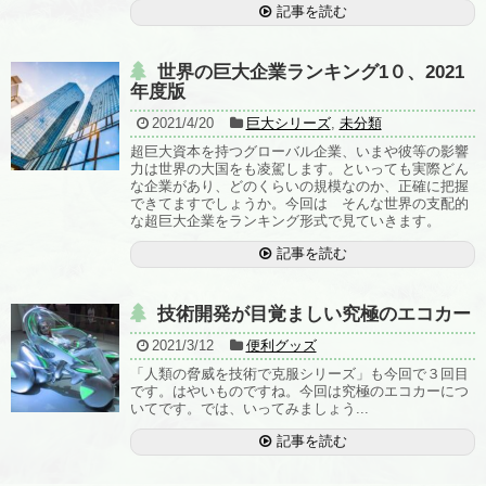
記事を読む
世界の巨大企業ランキング1０、2021
年度版
2021/4/20
巨大シリーズ
,
未分類
超巨大資本を持つグローバル企業、いまや彼等の影響
力は世界の大国をも凌駕します。といっても実際どん
な企業があり、どのくらいの規模なのか、正確に把握
できてますでしょうか。今回は そんな世界の支配的
な超巨大企業をランキング形式で見ていきます。
記事を読む
技術開発が目覚ましい究極のエコカー
2021/3/12
便利グッズ
「人類の脅威を技術で克服シリーズ」も今回で３回目
です。はやいものですね。今回は究極のエコカーにつ
いてです。では、いってみましょう...
記事を読む