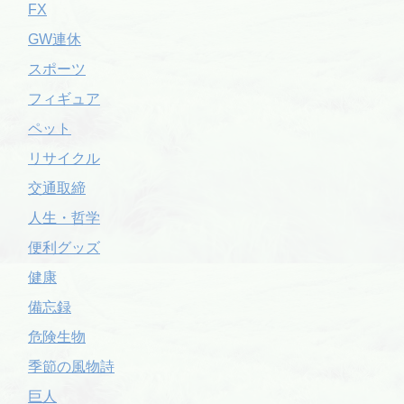
FX
GW連休
スポーツ
フィギュア
ペット
リサイクル
交通取締
人生・哲学
便利グッズ
健康
備忘録
危険生物
季節の風物詩
巨人