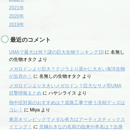
2021年
2020年
2019年
最近のコメント
UMAで最大は何？謎の巨大生物ランキング10
に
名無し
の生物オタク
より
メガロドンより巨大？クジラより遥かに大きい海洋生物
が生存か！
に
名無しの生物オタク
より
メガロドンより大きいメガロドン？巨大なサメ型UMA
目撃情報まとめ
に
ハヤシライス
より
熱中症対策のおすすめは？道路工事で使う冷却グッズは
コレ！
に
Miya
より
東京オリンピックでメダル有力はアーティスティックス
イミング！
に
京極おきなの名前の由来や本名は？出身