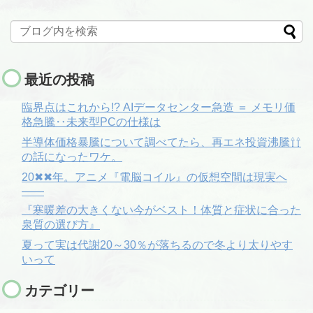
最近の投稿
臨界点はこれから!? AIデータセンター急造 ＝ メモリ価
格急騰‥未来型PCの仕様は
半導体価格暴騰について調べてたら、再エネ投資沸騰⇧⇧
の話になったワケ。
20✖✖年。アニメ『電脳コイル』の仮想空間は現実へ
――
『寒暖差の大きくない今がベスト！体質と症状に合った
泉質の選び方』
夏って実は代謝20～30％が落ちるので冬より太りやす
いって
カテゴリー