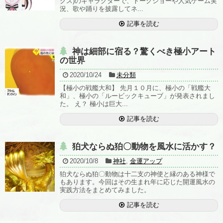
クス)のキャラクターで、トークショーや人気ゲーム実
況、歌や踊りを披露してネ...
記事を読む
神は細部に宿る？驚くべき極小アート
の世界
2020/10/24
未分類
【極小の戦艦大和】 先月１０月に、極小の「戦艦大
和」、極小の「ルービックキューブ」が発表されまし
た。 え？ 極小は巨大...
記事を読む
狛犬ならぬ狛〇動物を風水に活かす？
2020/10/8
神社
,
金運アップ
狛犬ならぬ狛〇動物は十二支の神使と縁のある神様で
もあります。今回はその生まれ年に応じた開運風水の
実践方法をまとめてみました。
記事を読む